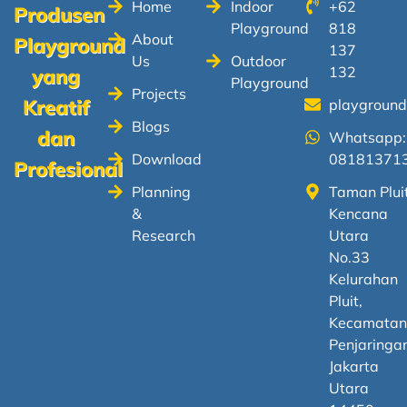
Home
Indoor
+62
Produsen
Playground
818
About
Playground
137
Us
Outdoor
132
yang
Playground
Projects
Kreatif
playgroun
Blogs
dan
Whatsapp:
Download
08181371
Profesional
Planning
Taman Plui
&
Kencana
Research
Utara
No.33
Kelurahan
Pluit,
Kecamata
Penjaringa
Jakarta
Utara