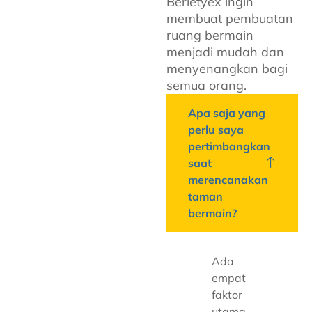
Berletyex ingin
membuat pembuatan
ruang bermain
menjadi mudah dan
menyenangkan bagi
semua orang.
Apa saja yang
perlu saya
pertimbangkan
saat
merencanakan
taman
bermain?
Ada
empat
faktor
utama