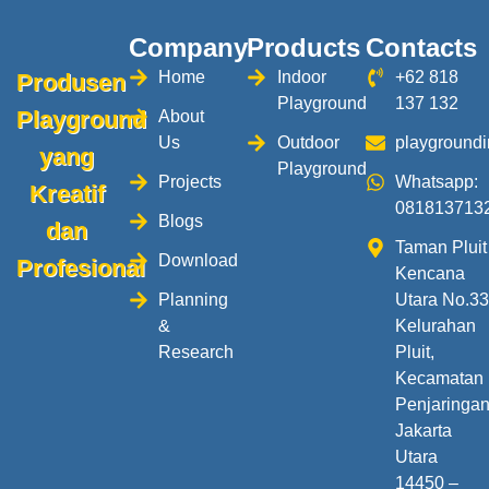
Company
Products
Contacts
Home
Indoor
+62 818
Produsen
Playground
137 132
Playground
About
Us
Outdoor
playground
yang
Playground
Projects
Whatsapp:
Kreatif
081813713
Blogs
dan
Taman Pluit
Download
Profesional
Kencana
Planning
Utara No.3
&
Kelurahan
Research
Pluit,
Kecamatan
Penjaringa
Jakarta
Utara
14450 –