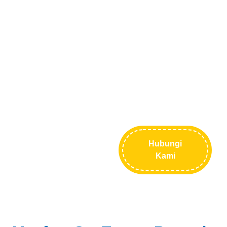
Bagaimana kami dapat
membantu Anda?
Jika Anda memiliki pertanyaan mengenai
produk spesifik ini atau proyek Anda, kami
siap membantu!
Hubungi
Kami