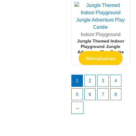
Indoor Playground
Jungle Themed Indoor
Playground Jungle
Adventure Play Centre
Selengkapnya
1
2
3
4
5
6
7
8
→