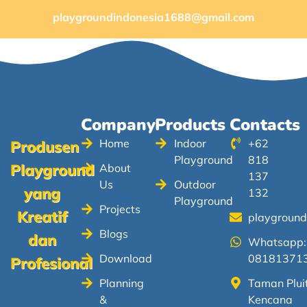
playgroundindonesia1688@gmail.com
Company
Products
Contacts
Home
Indoor
+62
Produsen
Playground
818
Playground
About
137
Us
Outdoor
yang
132
Playground
Projects
Kreatif
playgroun
Blogs
dan
Whatsapp:
Download
08181371
Profesional
Planning
Taman Plui
&
Kencana