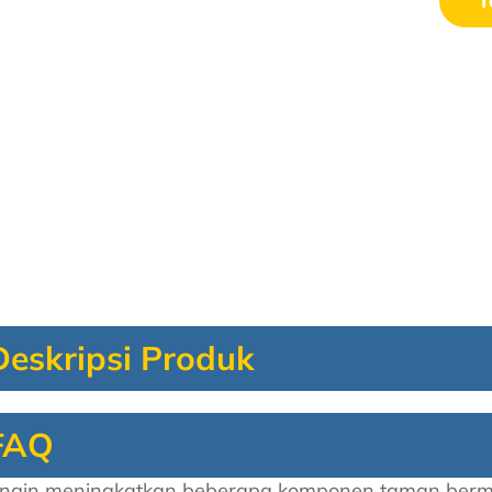
T
Deskripsi Produk
FAQ
ingin meningkatkan beberapa komponen taman berm