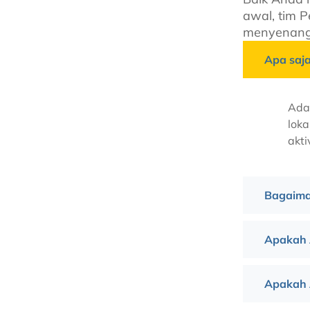
awal, tim 
menyenang
Apa saj
Ada
loka
akti
Bagaima
Apakah 
Apakah 