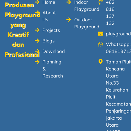
Home
Indoor
+62
Produsen
Playground
818
About
Playground
137
Us
Outdoor
132
yang
Playground
Projects
Kreatif
playgroun
Blogs
dan
Whatsapp:
Download
08181371
Profesional
Planning
Taman Plui
&
Kencana
Research
Utara
No.33
Kelurahan
Pluit,
Kecamata
Penjaringa
Jakarta
Utara