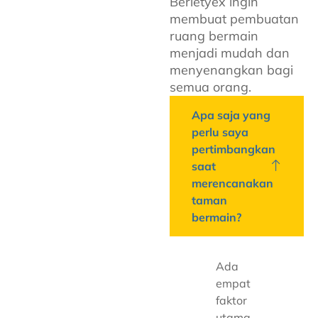
Berletyex ingin
membuat pembuatan
ruang bermain
menjadi mudah dan
menyenangkan bagi
semua orang.
Apa saja yang
perlu saya
pertimbangkan
saat
merencanakan
taman
bermain?
Ada
empat
faktor
utama