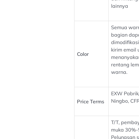
lainnya
Semua war
bagian dap
dimodifikasi
kirim email 
Color
menanyaka
rentang le
warna.
EXW Pabri
Ningbo, CFR
Price Terms
T/T, pembay
muka 30%-
Pelunasan 