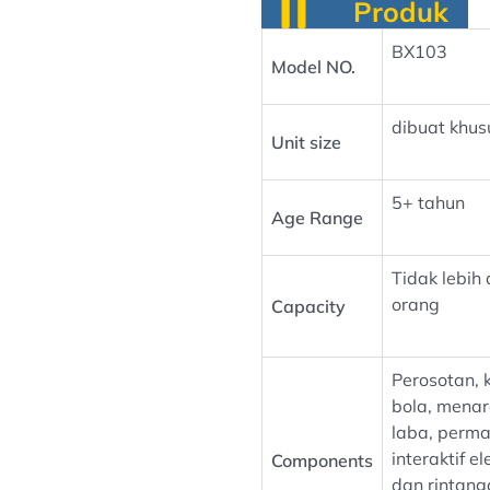
Produk
BX103
Model NO.
dibuat khus
Unit size
5+ tahun
Age Range
Tidak lebih 
orang
Capacity
Perosotan, 
bola, menar
laba, perm
interaktif el
Components
dan rintang