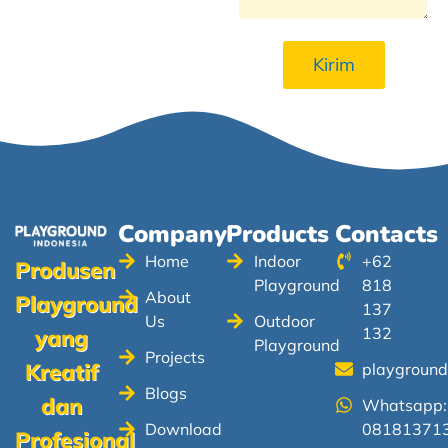
Kirim
Company
Products
Contacts
Home
Indoor
+62
Produsen
Playground
818
About
Playground
137
Us
Outdoor
132
yang
Playground
Projects
Kreatif
playgroun
Blogs
dan
Whatsapp:
Download
08181371
Profesional