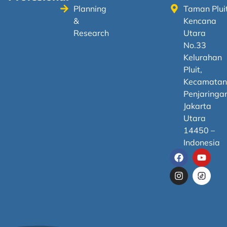
Planning
Taman Plui
&
Kencana
Research
Utara
No.33
Kelurahan
Pluit,
Kecamata
Penjaringa
Jakarta
Utara
14450 –
Indonesia
F
I
Y
a
n
o
c
s
u
e
t
t
b
a
u
o
g
b
o
r
e
k
a
m