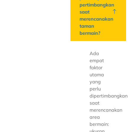
pertimbangkan
saat
merencanakan
taman
bermain?
Ada
empat
faktor
utama
yang
perlu
dipertimbangkan
saat
merencanakan
area
bermain:
ukuran