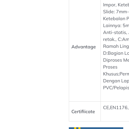
Impor, Kete
Slide: 7mm
Ketebalan P
Lainnya: 5m
Anti-statis,
retak., C:A
Ramah Ling
Advantage
D:Bagian 
Diproses Me
Proses
Khusus;Per
Dengan Lap
PVC/Pelapi
CE,EN1176,
Certifiicate