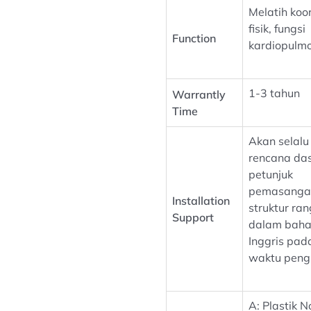
Melatih koo
fisik, fungsi
Function
kardiopulm
1-3 tahun
Warrantly
Time
Akan selalu
rencana da
petunjuk
pemasanga
Installation
struktur ra
Support
dalam bah
Inggris pad
waktu peng
A: Plastik N