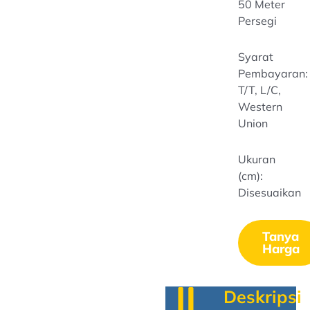
50 Meter
Persegi
Syarat
Pembayaran:
T/T, L/C,
Western
Union
Ukuran
(cm):
Disesuaikan
Tanya
Harga
Deskripsi